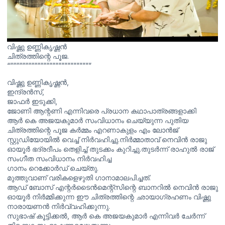
വിഷ്ണു ഉണ്ണികൃഷ്ണൻ
ചിത്രത്തിന്റെ പൂജ.
“”””””””””””””””””””””””””””
വിഷ്ണു ഉണ്ണികൃഷ്ണൻ,
ഇന്ദ്രൻസ്,
ജാഫർ ഇടുക്കി,
ജോണി ആന്റണി എന്നിവരെ പ്രധാന കഥാപാത്രങ്ങളാക്കി
ആർ കെ അജയകുമാർ സംവിധാനം ചെയ്യുന്ന പുതിയ
ചിത്രത്തിന്റെ പൂജ കർമ്മം എറണാകുളം എം ലോൻജ്
സ്റ്റുഡിയോയിൽ വെച്ച് നിർവഹിച്ചു.നിർമ്മാതാവ് നെവിൻ രാജു
ഓയൂർ ഭദ്രദീപം തെളിച്ച് തുടക്കം കുറിച്ചു.തുടർന്ന് രാഹുൽ രാജ്
സംഗീത സംവിധാനം നിർവഹിച്ച
ഗാനം റെക്കോർഡ് ചെയ്തു.
മുത്തുവാണ് വരികളെഴുതി ഗാനാമാലപിച്ചത്.
ആഡ് ബോസ് എന്റർടൈൻമെന്റ്സിന്റെ ബാനറിൽ നെവിൻ രാജു
ഓയൂർ നിർമ്മിക്കുന്ന ഈ ചിത്രത്തിന്റെ ഛായാഗ്രഹണം വിഷ്ണു
നാരായണൻ നിർവ്വഹിക്കുന്നു.
സുഭാഷ് കൂട്ടിക്കൽ, ആർ കെ അജയകുമാർ എന്നിവർ ചേർന്ന്