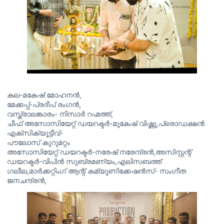
കല-മകേഷ്‌ മോഹനൻ,
മേക്കപ്പ്-പ്രദീപ്‌ രംഗൻ,
വസ്ത്രാലങ്കാരം- നിസാർ റഹ്മത്ത്,
ചീഫ് അസോസിയേറ്റ് ഡയറക്ടർ-മുകേഷ് വിഷ്ണു,പ്രൊഡക്ഷൻ
എക്സിക്യൂട്ടീവ്-
പൗലോസ് കുറുമറ്റം
അസോസിയേറ്റ് ഡയറക്ടർ-നരേഷ് നരേന്ദ്രൻ,അസിസ്റ്റന്റ്
ഡയറക്ടർ-വിപിൻ സുബ്രമണ്യം,എലിസബത്ത്
ഗലീല,മാർക്കറ്റിംഗ് ആന്റ് കമ്യൂണിക്കേഷൻസ്- സംഗീത
ജനചന്ദ്രൻ,