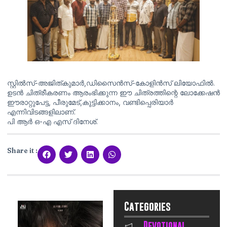
സ്റ്റിൽസ്-അജിത്കുമാർ,ഡിസൈൻസ്-കോളിൻസ് ലിയോഫിൽ.
ഉടൻ ചിത്രീകരണം ആരംഭിക്കുന്ന ഈ ചിത്രത്തിന്റെ ലോക്കേഷൻ
ഈരാറ്റുപേട്ട, പീരുമേട്,കുട്ടിക്കാനം, വണ്ടിപ്പെരിയാർ
എന്നിവിടങ്ങളിലാണ്.
പി ആർ ഒ-എ എസ് ദിനേശ്.
Share it :
Categories
Devotional