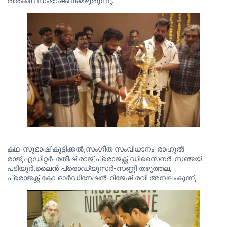
തിരക്കഥ സംഭാഷണമെഴുതുന്നു.
കഥ-സുഭാഷ് കൂട്ടിക്കൽ,സംഗീത സംവിധാനം-രാഹുൽ
രാജ്,എഡിറ്റർ-രതീഷ് രാജ്,പ്രൊജക്റ്റ്‌ ഡിസൈനർ-സഞ്ജയ്‌
പടിയൂർ,ലൈൻ പ്രൊഡ്യൂസർ-സണ്ണി തഴുത്തല,
പ്രൊജക്റ്റ്‌ കോ ഓർഡിനേഷൻ-റിജേഷ് രവി അമ്പലംകുന്ന്,